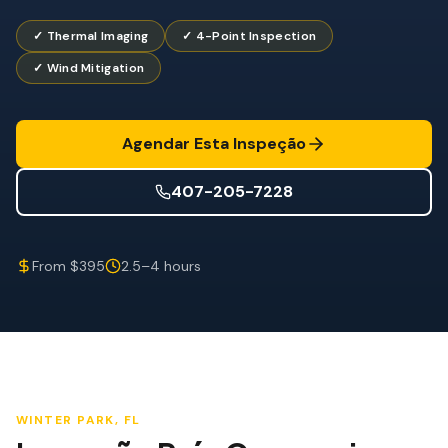
Mitigação de Vento
✓ Thermal Imaging
✓ 4-Point Inspection
Certificação de Telhado
✓ Wind Mitigation
SERVIÇOS ESPECIALIZADOS
Manutenção Anual
Agendar Esta Inspeção
Segurança Pós-Furacão
407-205-7228
Imagem Térmica
Inspeção por Drone
From $395
2.5–4 hours
Inspeção de Cupim
WINTER PARK
, FL