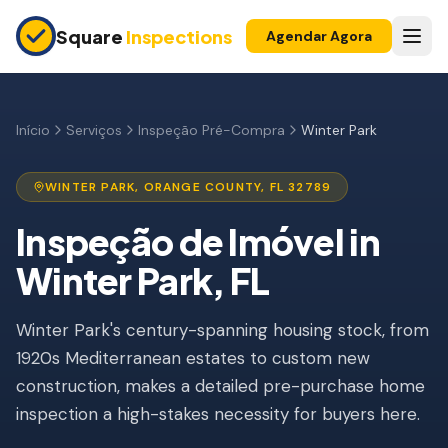
Skip to main content
Square
Inspections
Agendar Agora
COMPRADORES E VENDEDORES
Inspeção Pré-Compra
Início
Serviços
Inspeção Pré-Compra
Winter Park
Construção Nova
WINTER PARK
,
ORANGE
COUNTY, FL
32789
Garantia 11 Meses
Inspeção de Imóvel
in
Inspeção de Apartamento
Winter Park
, FL
Inspeção Pré-Listagem
Winter Park's century-spanning housing stock, from
Imóvel para Investimento
1920s Mediterranean estates to custom new
INSPEÇÕES DE SEGURO
construction, makes a detailed pre-purchase home
Inspeção 4 Pontos
inspection a high-stakes necessity for buyers here.