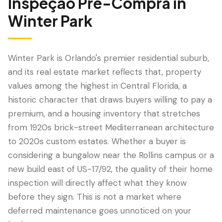
Inspeção Pré-Compra
in
Winter Park
Winter Park is Orlando's premier residential suburb,
and its real estate market reflects that, property
values among the highest in Central Florida, a
historic character that draws buyers willing to pay a
premium, and a housing inventory that stretches
from 1920s brick-street Mediterranean architecture
LANGUAGE
to 2020s custom estates. Whether a buyer is
English
Português
Español
中文
✓
considering a bungalow near the Rollins campus or a
new build east of US-17/92, the quality of their home
407-205-7228
inspection will directly affect what they know
before they sign. This is not a market where
Agendar Inspeção
deferred maintenance goes unnoticed on your