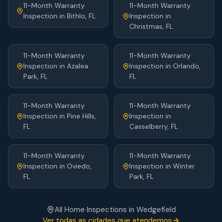
11-Month Warranty
11-Month Warranty
Inspection
in
Bithlo
, FL
Inspection
in
Christmas
, FL
11-Month Warranty
11-Month Warranty
Inspection
in
Azalea
Inspection
in
Orlando
,
Park
, FL
FL
11-Month Warranty
11-Month Warranty
Inspection
in
Pine Hills
,
Inspection
in
FL
Casselberry
, FL
11-Month Warranty
11-Month Warranty
Inspection
in
Oviedo
,
Inspection
in
Winter
FL
Park
, FL
All Home Inspections in
Wedgefield
Ver todas as cidades que atendemos