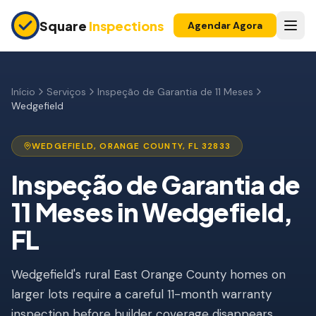
Skip to main content
Square
Inspections
Agendar Agora
COMPRADORES E VENDEDORES
Inspeção Pré-Compra
Início
Serviços
Inspeção de Garantia de 11 Meses
Wedgefield
Construção Nova
Garantia 11 Meses
WEDGEFIELD
,
ORANGE
COUNTY, FL
32833
Inspeção de Apartamento
Inspeção de Garantia de
11 Meses
in
Wedgefield
,
Inspeção Pré-Listagem
FL
Imóvel para Investimento
INSPEÇÕES DE SEGURO
Wedgefield's rural East Orange County homes on
Inspeção 4 Pontos
larger lots require a careful 11-month warranty
inspection before builder coverage disappears.