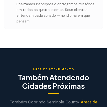
Realizamos inspeções e entregamos relatórios
em todos os quatro idiomas. Seus clientes
entendem cada achado — no idioma em que
pensam.
ÁREA DE ATENDIMENTO
Também Atendendo
Cidades Próximas
Também Cobrindo
Seminole
County,
Áreas de