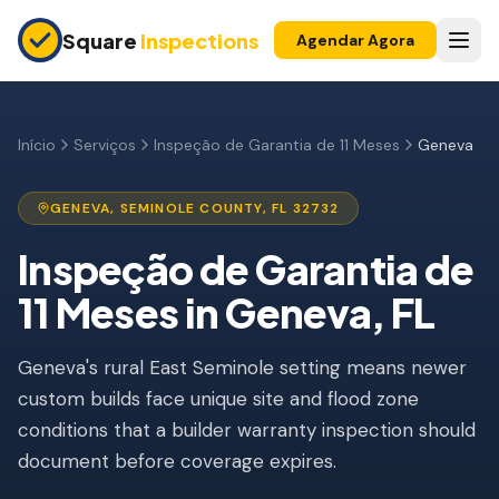
Skip to main content
Square
Inspections
Agendar Agora
COMPRADORES E VENDEDORES
Inspeção Pré-Compra
Início
Serviços
Inspeção de Garantia de 11 Meses
Geneva
Construção Nova
GENEVA
,
SEMINOLE
COUNTY, FL
32732
Garantia 11 Meses
Inspeção de Garantia de
Inspeção de Apartamento
11 Meses
in
Geneva
, FL
Inspeção Pré-Listagem
Geneva's rural East Seminole setting means newer
Imóvel para Investimento
custom builds face unique site and flood zone
INSPEÇÕES DE SEGURO
conditions that a builder warranty inspection should
Inspeção 4 Pontos
document before coverage expires.