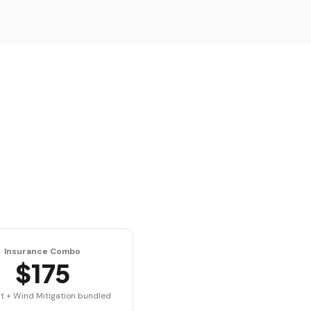
Insurance Combo
$175
t + Wind Mitigation bundled