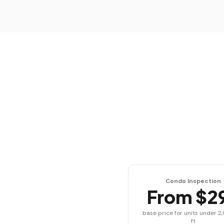
Condo Inspection
From $2
base price for units under 2
ft