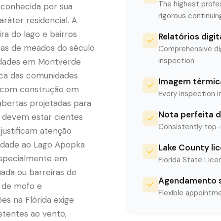
The highest profe
 conhecida por sua
rigorous continui
aráter residencial. A
ra do lago e bairros
Relatórios digi
as de meados do século
Comprehensive digi
inspection
iedades em Montverde
pica das comunidades
Imagem térmica
, com construção em
Every inspection i
abertas projetadas para
Nota perfeita d
 devem estar cientes
Consistently top-
justificam atenção
imidade ao Lago Apopka
Lake County li
especialmente em
Florida State Licen
uada ou barreiras de
Agendamento s
 de mofo e
Flexible appointme
es na Flórida exige
stentes ao vento,