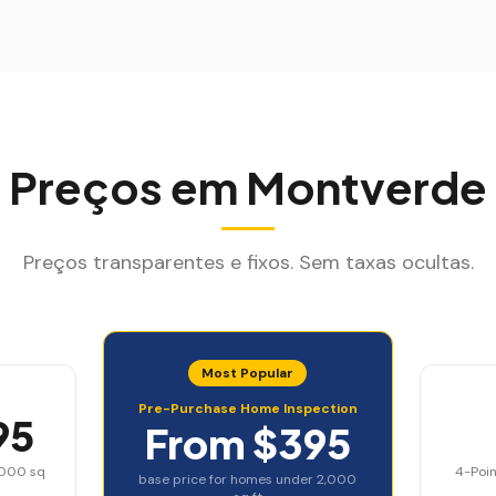
Preços em
Montverde
Preços transparentes e fixos. Sem taxas ocultas.
Most Popular
Pre-Purchase Home Inspection
95
From $395
,000 sq
4-Poin
base price for homes under 2,000