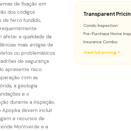
temas de fixação em
ção dos códigos
Transparent Prici
 de ferro fundido,
Condo Inspection
 frequentemente
Pre-Purchase Home Insp
afetar a qualidade da
Insurance Combo
dências mais antigas de
letos ou problemáticos
View full pricing
 padrões de segurança
lo apresente risco
mparação com as
rida, a geologia
fundações e o
ão durante a inspeção.
o Apopka devem incluir
nagem e recursos de
atende Montverde e a