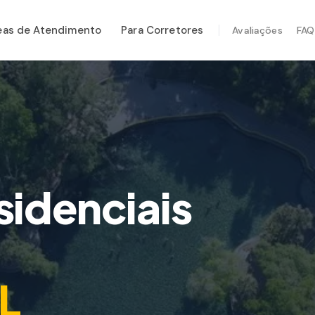
eas de Atendimento
Para Corretores
Avaliações
FAQ
ÇOS ESPECIALIZADOS
tenção Anual
rança Pós-Furacão
em Térmica
eção por Drone
sidenciais
eção de Cupim
FL