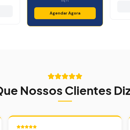
sq ft
Agendar Agora
ue Nossos Clientes D