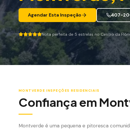
Agendar Esta Inspeção
407-20
Nota perfeita de 5 estrelas no Centro da Flór
5 out of 5 stars.
MONTVERDE
INSPEÇÕES RESIDENCIAIS
Confiança em
Mont
Montverde é uma pequena e pitoresca comuni