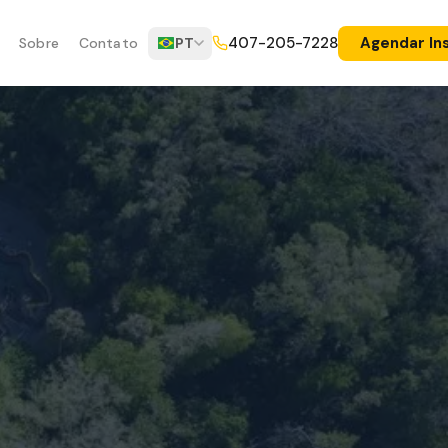
Agendar In
407-205-7228
Sobre
Contato
PT