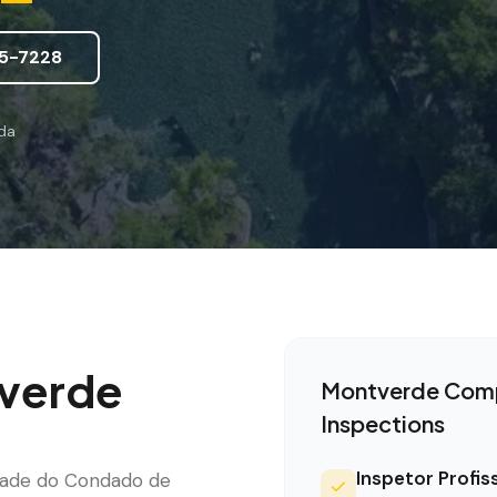
5-7228
ida
verde
Montverde
Comp
Inspections
Inspetor Profis
dade do Condado de