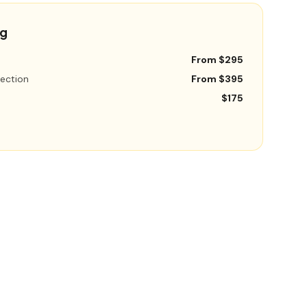
ng
From $295
ection
From $395
$175