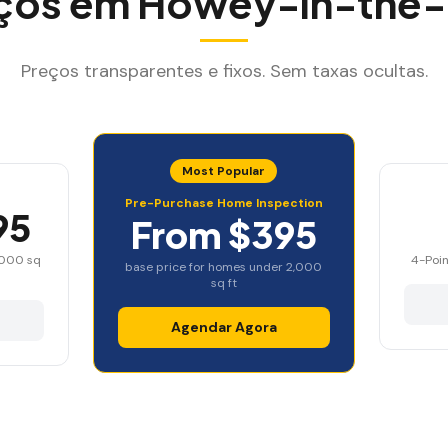
ços em
Howey-in-the-H
Preços transparentes e fixos. Sem taxas ocultas.
Most Popular
Pre-Purchase Home Inspection
95
From $395
,000 sq
4-Poin
base price for homes under 2,000
sq ft
Agendar Agora