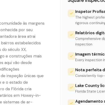
Inspetor Profis
The highest profe
 comunidade às margens
rigorous continui
conhecida por seu
Relatórios digi
antadora área atrai
Comprehensive digi
bairros estabelecidos
inspection
do século XX,
Imagem térmica
ago e construções mais
Every inspection i
s aqui vão desde
edificações
Nota perfeita d
de inspeção únicas que
Consistently top-
e e o estado de
Lake County li
o da Flórida cria
Florida State Licen
ietários em Howey-in-
Agendamento s
e sistemas de ar-