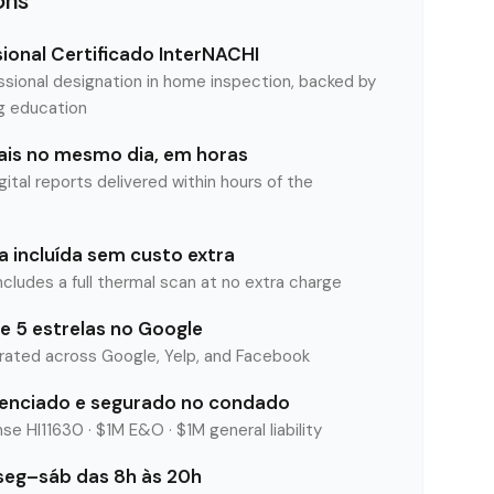
sional Certificado InterNACHI
ssional designation in home inspection, backed by
ng education
tais no mesmo dia, em horas
tal reports delivered within hours of the
 incluída sem custo extra
ncludes a full thermal scan at no extra charge
e 5 estrelas no Google
rated across Google, Yelp, and Facebook
cenciado e segurado no condado
se HI11630 · $1M E&O · $1M general liability
eg–sáb das 8h às 20h