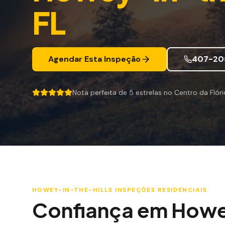
FL
Agendar Esta Inspeção
407-20
Nota perfeita de 5 estrelas no Centro da Flór
5 out of 5 stars.
HOWEY-IN-THE-HILLS
INSPEÇÕES RESIDENCIAIS
Confiança em
Howe