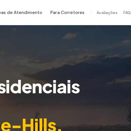
eas de Atendimento
Para Corretores
Avaliações
FAQ
ÇOS ESPECIALIZADOS
tenção Anual
rança Pós-Furacão
em Térmica
eção por Drone
sidenciais
eção de Cupim
-Hills
,