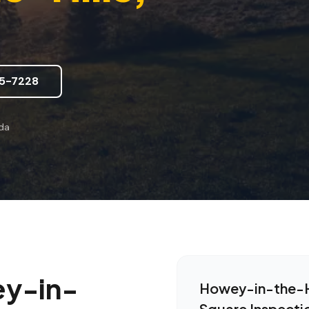
5-7228
ida
y-in-
Howey-in-the-H
Square Inspecti