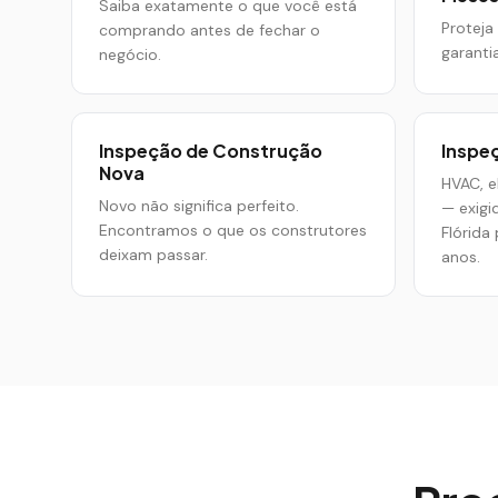
Saiba exatamente o que você está
Proteja
comprando antes de fechar o
garanti
negócio.
Inspeção de Construção
Inspe
Nova
HVAC, el
Novo não significa perfeito.
— exigi
Encontramos o que os construtores
Flórida
deixam passar.
anos.