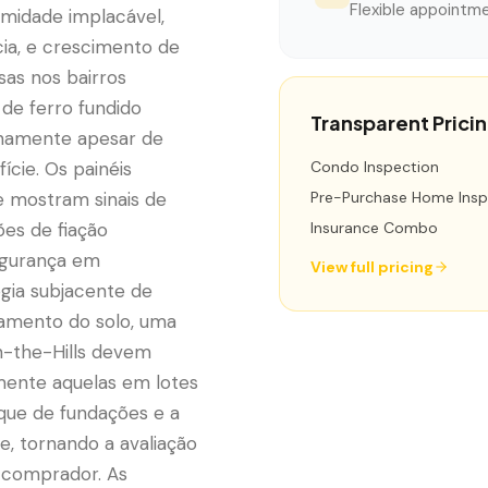
Flexible appointme
umidade implacável,
cia, e crescimento de
as nos bairros
de ferro fundido
Transparent Prici
rnamente apesar de
cie. Os painéis
Condo Inspection
e mostram sinais de
Pre-Purchase Home Insp
ões de fiação
Insurance Combo
egurança em
View full pricing
ogia subjacente de
damento do solo, uma
-the-Hills devem
mente aquelas em lotes
que de fundações e a
, tornando a avaliação
o comprador. As