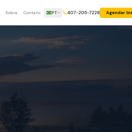
Agendar In
407-205-7228
Sobre
Contato
PT