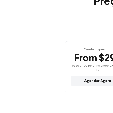
Pre
Condo Inspection
From $2
base price for units under 2
ft
Agendar Agora