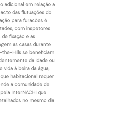
o adicional em relação a
acto das flutuações do
ração para furacões é
stades, com inspetores
 de fixação e as
tegem as casas durante
he-Hills se beneficiam
ndentemente da idade ou
 vida à beira da água,
toque habitacional requer
atende a comunidade de
 pela InterNACHI que
detalhados no mesmo dia