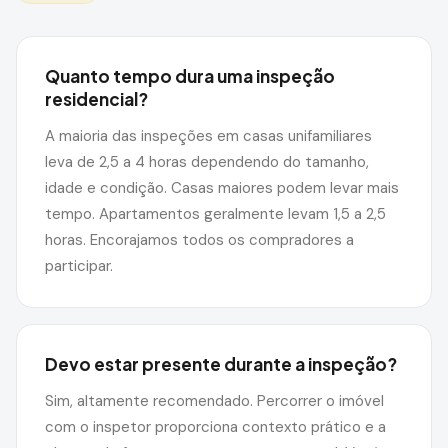
Quanto tempo dura uma inspeção
residencial?
A maioria das inspeções em casas unifamiliares
leva de 2,5 a 4 horas dependendo do tamanho,
idade e condição. Casas maiores podem levar mais
tempo. Apartamentos geralmente levam 1,5 a 2,5
horas. Encorajamos todos os compradores a
LANGUAGE
participar.
English
Português
Español
中文
✓
407-205-7228
Devo estar presente durante a inspeção?
Sim, altamente recomendado. Percorrer o imóvel
Agendar Inspeção
com o inspetor proporciona contexto prático e a