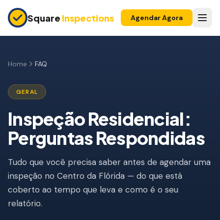
Skip to main content
Square
Inspections
Agendar Agora
COMPRADORES E VENDEDORES
Inspeção Pré-Compra
Home
FAQ
Construção Nova
GERAL
Garantia 11 Meses
Inspeção Residencial:
Home Inspection FAQs, Orlando, FL
Inspeção de Apartamento
Perguntas Respondidas
Inspeção Pré-Listagem
Tudo que você precisa saber antes de agendar uma
Imóvel para Investimento
inspeção no Centro da Flórida — do que está
INSPEÇÕES DE SEGURO
coberto ao tempo que leva e como é o seu
Inspeção 4 Pontos
relatório.