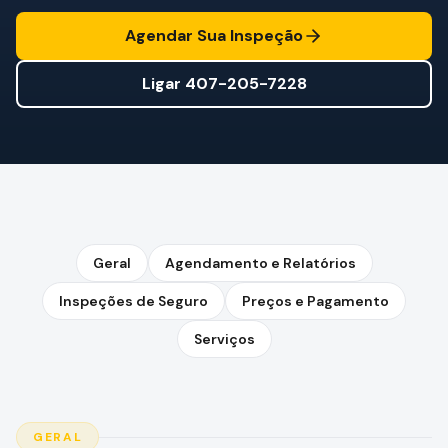
Mitigação de Vento
Agendar Sua Inspeção
Certificação de Telhado
Ligar
407-205-7228
SERVIÇOS ESPECIALIZADOS
Manutenção Anual
Segurança Pós-Furacão
Imagem Térmica
Inspeção por Drone
Geral
Agendamento e Relatórios
Inspeção de Cupim
Inspeções de Seguro
Preços e Pagamento
Serviços
GERAL