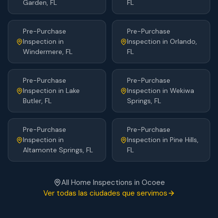
Garden
, FL
FL
Pre-Purchase
Pre-Purchase
Inspection
in
Inspection
in
Orlando
,
Windermere
, FL
FL
Pre-Purchase
Pre-Purchase
Inspection
in
Lake
Inspection
in
Wekiwa
Butler
, FL
Springs
, FL
Pre-Purchase
Pre-Purchase
Inspection
in
Inspection
in
Pine Hills
,
Altamonte Springs
, FL
FL
All Home Inspections in
Ocoee
Ver todas las ciudades que servimos