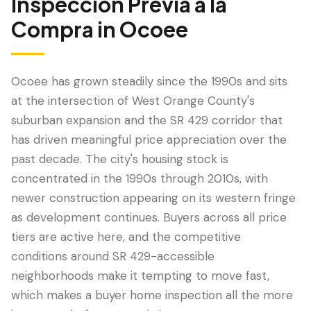
Inspección Previa a la
Compra
in
Ocoee
Ocoee has grown steadily since the 1990s and sits
at the intersection of West Orange County's
suburban expansion and the SR 429 corridor that
has driven meaningful price appreciation over the
past decade. The city's housing stock is
concentrated in the 1990s through 2010s, with
LANGUAGE
newer construction appearing on its western fringe
English
Português
Español
中文
✓
as development continues. Buyers across all price
tiers are active here, and the competitive
407-205-7228
conditions around SR 429-accessible
neighborhoods make it tempting to move fast,
Agendar Inspección
which makes a buyer home inspection all the more