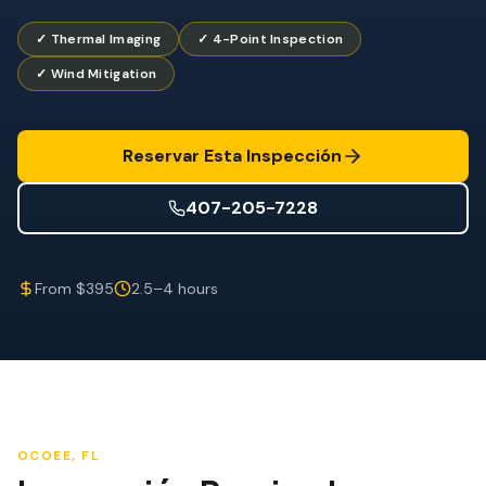
Mitigación de Viento
✓ Thermal Imaging
✓ 4-Point Inspection
Certificación de Techo
✓ Wind Mitigation
SERVICIOS ESPECIALIZADOS
Mantenimiento Anual
Reservar Esta Inspección
Seguridad Post-Huracán
407-205-7228
Imagen Térmica
Inspección por Drone
From $395
2.5–4 hours
Inspección de Termitas
OCOEE
, FL