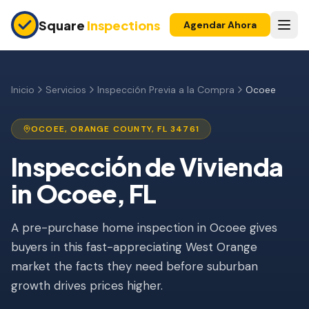
Skip to main content
Square
Inspections
Agendar Ahora
COMPRADORES Y VENDEDORES
Inspección Pre-Compra
Inicio
Servicios
Inspección Previa a la Compra
Ocoee
Construcción Nueva
OCOEE
,
ORANGE
COUNTY, FL
34761
Garantía 11 Meses
Inspección de Vivienda
Inspección de Condominio
in
Ocoee
, FL
Inspección Pre-Listado
A pre-purchase home inspection in Ocoee gives
Propiedad de Inversión
buyers in this fast-appreciating West Orange
INSPECCIONES DE SEGURO
market the facts they need before suburban
Inspección 4 Puntos
growth drives prices higher.