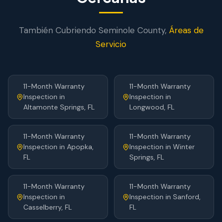
También Cubriendo
Seminole
County,
Áreas de
Servicio
11-Month Warranty
11-Month Warranty
Inspection
in
Inspection
in
Altamonte Springs
, FL
Longwood
, FL
11-Month Warranty
11-Month Warranty
Inspection
in
Apopka
,
Inspection
in
Winter
FL
Springs
, FL
11-Month Warranty
11-Month Warranty
Inspection
in
Inspection
in
Sanford
,
Casselberry
, FL
FL