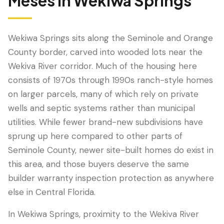
Meses
in
Wekiwa Springs
Wekiwa Springs sits along the Seminole and Orange
County border, carved into wooded lots near the
Wekiva River corridor. Much of the housing here
consists of 1970s through 1990s ranch-style homes
on larger parcels, many of which rely on private
wells and septic systems rather than municipal
utilities. While fewer brand-new subdivisions have
LANGUAGE
sprung up here compared to other parts of
English
Português
Español
中文
✓
Seminole County, newer site-built homes do exist in
this area, and those buyers deserve the same
407-205-7228
builder warranty inspection protection as anywhere
else in Central Florida.
Agendar Inspección
In Wekiwa Springs, proximity to the Wekiva River