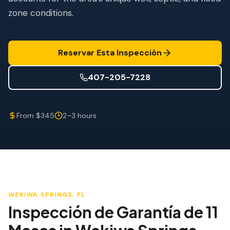
Mitigación de Viento
zone conditions.
Certificación de Techo
SERVICIOS ESPECIALIZADOS
Reservar Esta Inspección
Mantenimiento Anual
407-205-7228
Seguridad Post-Huracán
Imagen Térmica
From $345
2–3 hours
Inspección por Drone
Inspección de Termitas
WEKIWA SPRINGS
, FL
Inspección de Garantía de 11