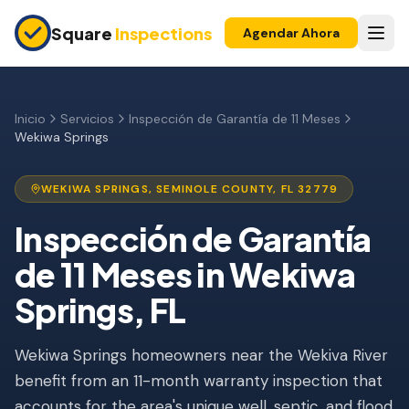
Skip to main content
Square
Inspections
Agendar Ahora
COMPRADORES Y VENDEDORES
Inspección Pre-Compra
Inicio
Servicios
Inspección de Garantía de 11 Meses
Wekiwa Springs
Construcción Nueva
Garantía 11 Meses
WEKIWA SPRINGS
,
SEMINOLE
COUNTY, FL
32779
Inspección de Condominio
Inspección de Garantía
de 11 Meses
in
Wekiwa
Inspección Pre-Listado
Springs
, FL
Propiedad de Inversión
INSPECCIONES DE SEGURO
Wekiwa Springs homeowners near the Wekiva River
Inspección 4 Puntos
benefit from an 11-month warranty inspection that
accounts for the area's unique well, septic, and flood