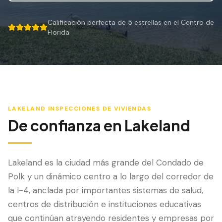
Mitigación de Viento
Calificación perfecta de 5 estrellas en el Centro de
Certificación de Techo
5 out of 5 stars.
Florida
SERVICIOS ESPECIALIZADOS
Mantenimiento Anual
Seguridad Post-Huracán
Imagen Térmica
LAKELAND
INSPECCIONES DE VIVIENDAS
De confianza en
Lakeland
Inspección por Drone
Inspección de Termitas
Lakeland es la ciudad más grande del Condado de
Polk y un dinámico centro a lo largo del corredor de
la I-4, anclada por importantes sistemas de salud,
centros de distribución e instituciones educativas
que continúan atrayendo residentes y empresas por