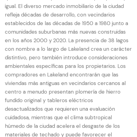
igual. El diverso mercado inmobiliario de la ciudad
refleja décadas de desarrollo, con vecindarios
establecidos de las décadas de 1950 a 1980 junto a
comunidades suburbanas más nuevas construidas
en los años 2000 y 2020. La presencia de 38 lagos
con nombre a lo largo de Lakeland crea un carácter
distintivo, pero también introduce consideraciones
ambientales específicas para los propietarios. Los
compradores en Lakeland encontrarán que las
LANGUAGE
viviendas más antiguas en vecindarios cercanos al
English
Português
Español
中文
✓
centro a menudo presentan plomería de hierro
fundido original y tableros eléctricos
407-205-7228
desactualizados que requieren una evaluación
cuidadosa, mientras que el clima subtropical
Agendar Inspección
húmedo de la ciudad acelera el desgaste de los
materiales de techado y puede favorecer el