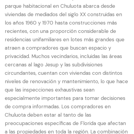
parque habitacional en Chuluota abarca desde
viviendas de mediados del siglo XX construidas en
los años 1960 y 1970 hasta construcciones más
recientes, con una proporción considerable de
residencias unifamiliares en lotes más grandes que
atraen a compradores que buscan espacio y
privacidad. Muchos vecindarios, incluidas las áreas
cercanas al lago Jesup y las subdivisiones
circundantes, cuentan con viviendas con distintos
LANGUAGE
niveles de renovación y mantenimiento, lo que hace
English
Português
Español
中文
✓
que las inspecciones exhaustivas sean
especialmente importantes para tomar decisiones
407-205-7228
de compra informadas. Los compradores en
Chuluota deben estar al tanto de las
Agendar Inspección
preocupaciones específicas de Florida que afectan
a las propiedades en toda la región. La combinación