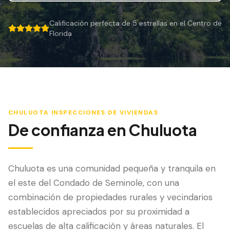
Mitigación de Viento
Calificación perfecta de 5 estrellas en el Centro de
Certificación de Techo
5 out of 5 stars.
Florida
SERVICIOS ESPECIALIZADOS
Mantenimiento Anual
Seguridad Post-Huracán
Imagen Térmica
CHULUOTA
INSPECCIONES DE VIVIENDAS
De confianza en
Chuluota
Inspección por Drone
Inspección de Termitas
Chuluota es una comunidad pequeña y tranquila en
el este del Condado de Seminole, con una
combinación de propiedades rurales y vecindarios
establecidos apreciados por su proximidad a
escuelas de alta calificación y áreas naturales. El