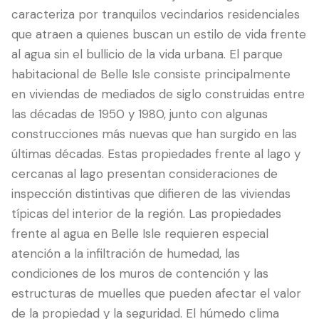
caracteriza por tranquilos vecindarios residenciales
que atraen a quienes buscan un estilo de vida frente
al agua sin el bullicio de la vida urbana. El parque
habitacional de Belle Isle consiste principalmente
en viviendas de mediados de siglo construidas entre
las décadas de 1950 y 1980, junto con algunas
construcciones más nuevas que han surgido en las
últimas décadas. Estas propiedades frente al lago y
cercanas al lago presentan consideraciones de
LANGUAGE
inspección distintivas que difieren de las viviendas
English
Português
Español
中文
✓
típicas del interior de la región. Las propiedades
frente al agua en Belle Isle requieren especial
407-205-7228
atención a la infiltración de humedad, las
condiciones de los muros de contención y las
Agendar Inspección
estructuras de muelles que pueden afectar el valor
de la propiedad y la seguridad. El húmedo clima