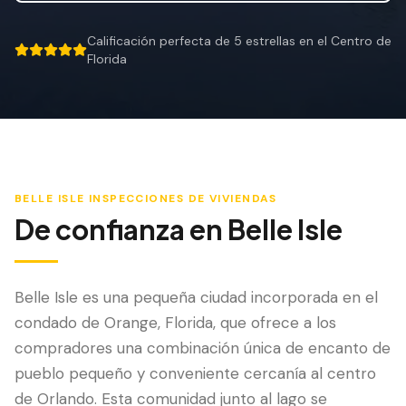
Mitigación de Viento
Calificación perfecta de 5 estrellas en el Centro de
Certificación de Techo
5 out of 5 stars.
Florida
SERVICIOS ESPECIALIZADOS
Mantenimiento Anual
Seguridad Post-Huracán
Imagen Térmica
BELLE ISLE
INSPECCIONES DE VIVIENDAS
De confianza en
Belle Isle
Inspección por Drone
Inspección de Termitas
Belle Isle es una pequeña ciudad incorporada en el
condado de Orange, Florida, que ofrece a los
compradores una combinación única de encanto de
pueblo pequeño y conveniente cercanía al centro
de Orlando. Esta comunidad junto al lago se