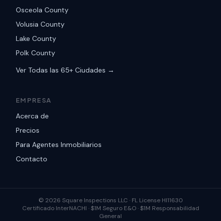
Osceola County
Volusia County
Lake County
Polk County
Ver Todas las 65+ Ciudades →
EMPRESA
Acerca de
Precios
Para Agentes Inmobiliarios
Contacto
©
2026
Square Inspections LLC ·
FL License HI11630
Certificado InterNACHI · $1M Seguro E&O · $1M Responsabilidad
General