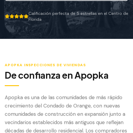
Mitigación de Viento
Calificación perfecta de 5 estrellas en el Centro de
Certificación de Techo
5 out of 5 stars.
Florida
SERVICIOS ESPECIALIZADOS
Mantenimiento Anual
Seguridad Post-Huracán
Imagen Térmica
APOPKA
INSPECCIONES DE VIVIENDAS
De confianza en
Apopka
Inspección por Drone
Inspección de Termitas
Apopka es una de las comunidades de más rápido
crecimiento del Condado de Orange, con nuevas
comunidades de construcción en expansión junto a
vecindarios establecidos más antiguos que reflejan
décadas de desarrollo residencial. Los compradores