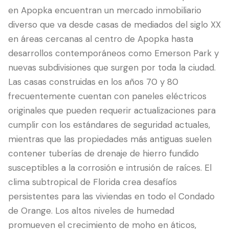
en Apopka encuentran un mercado inmobiliario
diverso que va desde casas de mediados del siglo XX
en áreas cercanas al centro de Apopka hasta
desarrollos contemporáneos como Emerson Park y
nuevas subdivisiones que surgen por toda la ciudad.
Las casas construidas en los años 70 y 80
frecuentemente cuentan con paneles eléctricos
originales que pueden requerir actualizaciones para
cumplir con los estándares de seguridad actuales,
LANGUAGE
mientras que las propiedades más antiguas suelen
English
Português
Español
中文
✓
contener tuberías de drenaje de hierro fundido
susceptibles a la corrosión e intrusión de raíces. El
407-205-7228
clima subtropical de Florida crea desafíos
persistentes para las viviendas en todo el Condado
Agendar Inspección
de Orange. Los altos niveles de humedad
promueven el crecimiento de moho en áticos,